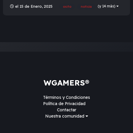
las chicas que seguramente estaban de manera turistica por
(y 14 más)
el 15 de Enero, 2025
osito
noticia
la zona, de tal manera como se ve en el video este esta en
una zona no muy poblada como es notable, pero se va
normalizando...
WGAMERS®
Términos y Condiciones
Política de Privacidad
Contactar
Nuestra comunidad