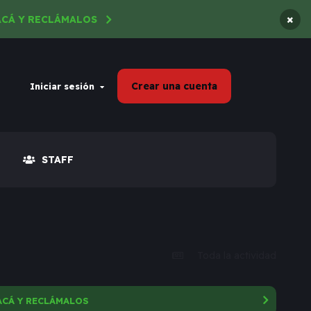
×
ACÁ Y RECLÁMALOS
Crear una cuenta
Iniciar sesión
STAFF
Toda la actividad
ACÁ Y RECLÁMALOS