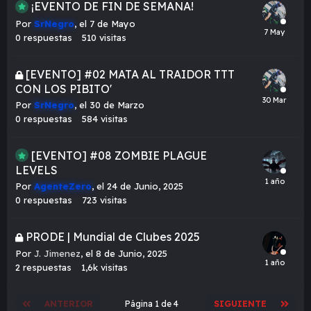
¡EVENTO DE FIN DE SEMANA!
Por
SrNegro
,
el 7 de Mayo
0
respuestas
510
visitas
[EVENTO] #02 MATA AL TRAIDOR TTT
CON LOS PIBITO'
Por
SrNegro
,
el 30 de Marzo
0
respuestas
584
visitas
[EVENTO] #08 ZOMBIE PLAGUE
LEVELS
Por
AgenteZero
,
el 24 de Junio, 2025
0
respuestas
723
visitas
PRODE | Mundial de Clubes 2025
Por
J. Jimenez
,
el 8 de Junio, 2025
2
respuestas
1,6k
visitas
ANTERIOR
Página 1 de 4
SIGUIENTE