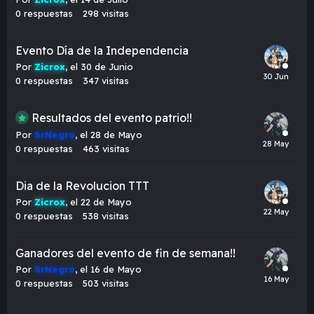
0
respuestas
298
visitas
Evento Día de la Independencia
Por
Zicrox
,
el 30 de Junio
0
respuestas
347
visitas
Resultados del evento patrio!!
Por
SrNegro
,
el 28 de Mayo
0
respuestas
463
visitas
Dia de la Revolucion TTT
Por
Zicrox
,
el 22 de Mayo
0
respuestas
538
visitas
Ganadores del evento de fin de semana!!
Por
SrNegro
,
el 16 de Mayo
0
respuestas
503
visitas