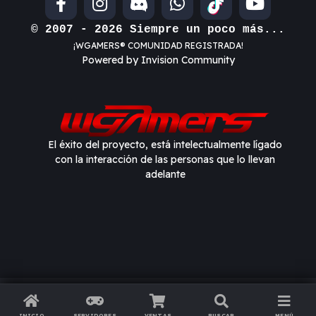
© 2007 - 2026 Siempre un poco más...
¡WGAMERS® COMUNIDAD REGISTRADA!
Powered by Invision Community
El éxito del proyecto, está intelectualmente lígado
con la interacción de las personas que lo llevan
adelante
Información importante
I accept
Términos de Uso
y
Política de privacidad
INICIO
SERVIDORES
VENTAS
BUSCAR
MENÚ