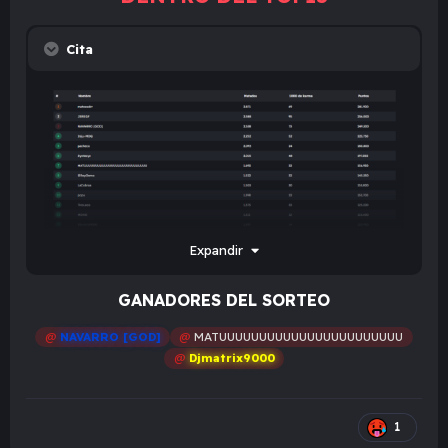
Cita
Expandir
GANADORES DEL SORTEO
@
NAVARRO [GOD]
@
MATUUUUUUUUUUUUUUUUUUUUUUU
@
Djmatrix9000
1