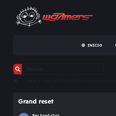
INICIO
Inicio
Foros
COMUNIDAD
Propuestas e id
Grand reset
Por
head shot