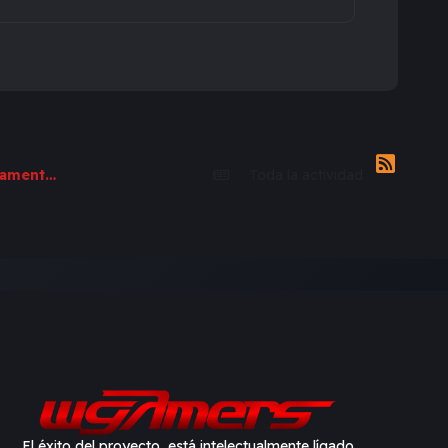
Tenía la ilusión de pasar las fiestas en el mar, alquiló departamento y la supuesta dueña dejó de responderle
Toda la actividad
El éxito del proyecto, está intelectualmente lígado