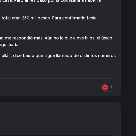
casa. Pero antes pasó por la comisaría a hacer la
 total eran 260 mil pesos. Para confirmarlo tenía
 me respondió más. Aún no le dije a mis hijos, el único
ngustiada.
o allá”, dice Laura que sigue llamado de distintos números
1