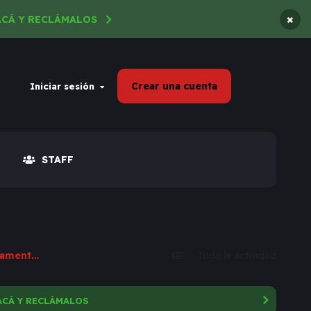
×
ACÁ Y RECLÁMALOS
Crear una cuenta
Iniciar sesión
STAFF
Tenía la ilusión de pasar las fiestas en el mar, alquiló departamento y la supuesta dueña dejó de responderle
Toda la actividad
ACÁ Y RECLÁMALOS