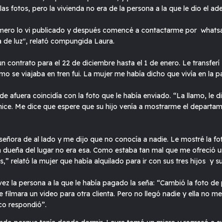
las fotos, pero la vivienda no era de la persona a la que le dio el ad
imero lo vi publicado y después comencé a contactarme por whats
 de luz", relató compungida Laura.
 contrato para el 22 de diciembre hasta el 1 de enero. Le transfe
o se viajaba en tren fui. La mujer me había dicho que vivía en la pa
e de afuera coincidía con la foto que le había enviado. “La llamo, l
hice. Me dice que espere que su hijo venía a mostrarme el departame
señora de al lado y me dijo que no conocía a nadie. Le mostré la fo
y la dueña del lugar no era esa. Como estaba tan mal que me ofreció 
” relató la mujer que había alquilado para ir con sus tres hijos y su
ez la persona a la que le había pagado la seña: “Cambió la foto de p
e filmara un video para otra clienta. Pero no llegó nadie y ella no 
co respondió”.