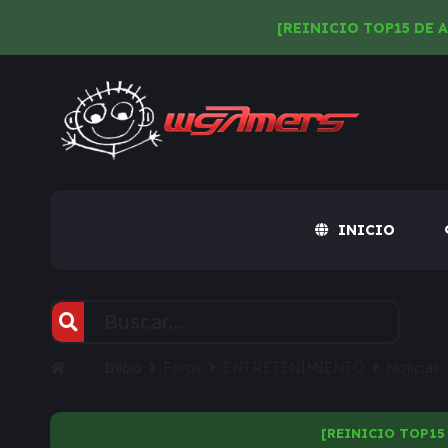
[REINICIO TOP15 DE 
INICIO
Inicio
Foros
ENTRETENIMIENTO
Noticias
[REINICIO TOP15