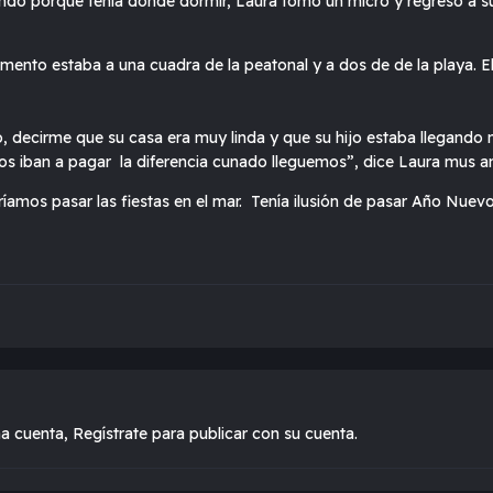
do porque tenía donde dormir, Laura tomó un micro y regresó a su 
amento estaba a una cuadra de la peatonal y a dos de de la playa. El
 decirme que su casa era muy linda y que su hijo estaba llegando no
los iban a pagar la diferencia cunado lleguemos”, dice Laura mus a
ríamos pasar las fiestas en el mar. Tenía ilusión de pasar Año Nuev
na cuenta,
Regístrate
para publicar con su cuenta.