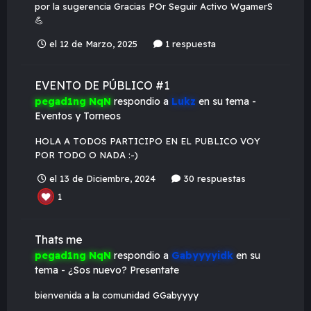
por la sugerencia Gracias POr Seguir Activo WgamerS
💪
el 12 de Marzo, 2025
1 respuesta
EVENTO DE PÚBLICO #1
pegad1ng NqN
respondio a
Lukz
en su tema -
Eventos y Torneos
HOLA A TODOS PARTICIPO EN EL PUBLICO VOY
POR TODO O NADA :-)
el 13 de Diciembre, 2024
30 respuestas
1
Thats me
pegad1ng NqN
respondio a
Gabyyyyidk
en su
tema -
¿Sos nuevo? Presentate
bienvenida a la comunidad GGabyyyy