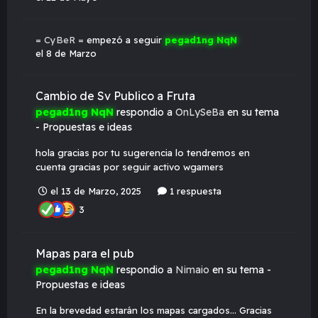
= CyBeR =
empezó a seguir
pegad1ng NqN
el 8 de Marzo
Cambio de Sv Publico a Fruta
pegad1ng NqN
respondio a
OnLySeBa
en su tema
-
Propuestas e ideas
hola gracias por tu sugerencia lo tendremos en
cuenta gracias por seguir activo wgamers
el 13 de Marzo, 2025
1 respuesta
3
Mapas para el pub
pegad1ng NqN
respondio a
Nimaio
en su tema -
Propuestas e ideas
En la brevedad estarán los mapas cargados... Gracias