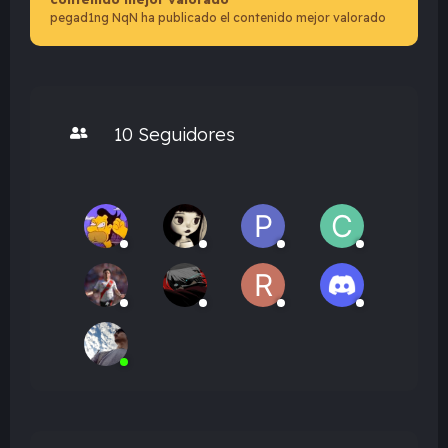
pegad1ng NqN ha publicado el contenido mejor valorado
10 Seguidores