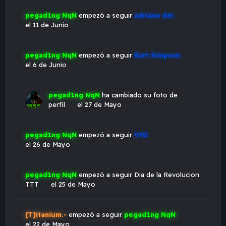
pegad1ng NqN
empezó a seguir
adriano dei
el 11 de Junio
pegad1ng NqN
empezó a seguir
Bart Simpson
el 6 de Junio
pegad1ng NqN
ha cambiado su foto de
perfil
el 27 de Mayo
pegad1ng NqN
empezó a seguir
VYD
el 26 de Mayo
pegad1ng NqN
empezó a seguir
Dia de la Revolucion
TTT
el 25 de Mayo
[T]itanium.-
empezó a seguir
pegad1ng NqN
el 22 de Mayo