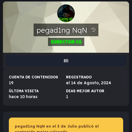
pegad1ng NqN
DIRECTOR CS
CUENTA DE CONTENIDOS
REGISTRADO
19
el 14 de Agosto, 2024
ÚLTIMA VISITA
DIAS MEJOR AUTOR
hace 10 horas
1
pegad1ng NqN en el 3 de Julio publicó el
contenido mejor valorado