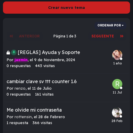
Crear nuevo tema
ORDENAR POR
ANTERIOR
Página 1 de 3
SIGUIENTE
[REGLAS] Ayuda y Soporte
Por
jazmin
,
el 9 de Noviembre, 2024
0
respuestas
443
visitas
cambiar clave sv ttt counter 1.6
Por
renzo
,
el 11 de Julio
0
respuestas
161
visitas
Me olvide mi contraseña
Por
rottensin
,
el 28 de Febrero
1
respuesta
366
visitas