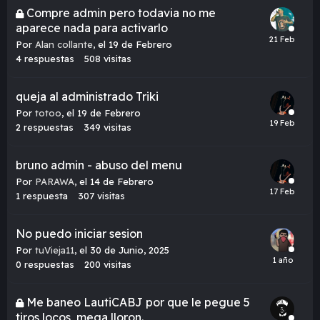
Compre admin pero todavia no me
aparece nada para activarlo
Por
Alan collante
,
el 19 de Febrero
4
respuestas
508
visitas
queja al administrado Triki
Por
totoo
,
el 19 de Febrero
2
respuestas
349
visitas
bruno admin - abuso del menu
Por
PARAWA
,
el 14 de Febrero
1
respuesta
307
visitas
No puedo iniciar sesion
Por
tuVieja11
,
el 30 de Junio, 2025
0
respuestas
200
visitas
Me baneo LautiCABJ por que le pegue 5
tiros locos, mega lloron.